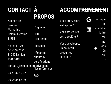
CONTACT
À
ACCOMPAGNEMENT
PROPOS
Politique
Agence de
Vous créez votre
de
création
entreprise ?
L'agence
confiden
Marketing -
Vous structurez
tialité
Communication
JUNE.
votre société ?
Me
& RSE
Expérience
nti
Vous développez
4 chemin de
Lookbook
ons
un nouveau
belle hôtesse
lég
produit ou
Démarche
31240 L'union -
ale
service ?
qualité &
TOULOUSE
s
certifications
contact@lebullitioncreative.com
Nos références
05 61 82 40 92
FAQ
06 99 34 67 39